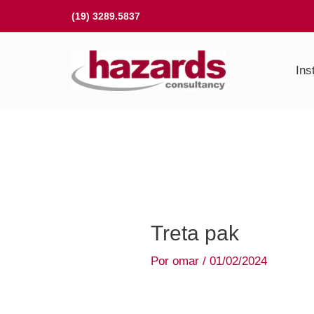
Ir
(19) 3289.5837
para
o
Ins
conteúdo
Treta pak
Por
omar
/
01/02/2024