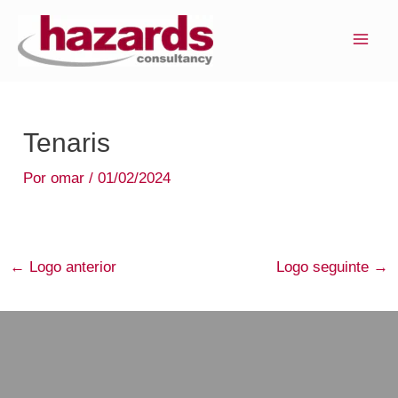
Ir
MAI
para
ME
o
conteúdo
Tenaris
Por
omar
/
01/02/2024
←
Logo anterior
Logo seguinte
→