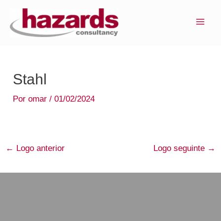
Ir
MAI
para
ME
o
conteúdo
Stahl
Por
omar
/
01/02/2024
←
Logo anterior
Logo seguinte
→