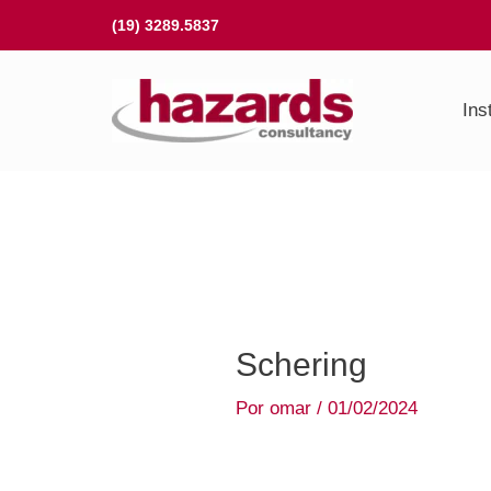
Ir
(19) 3289.5837
para
o
Ins
conteúdo
Schering
Por
omar
/
01/02/2024