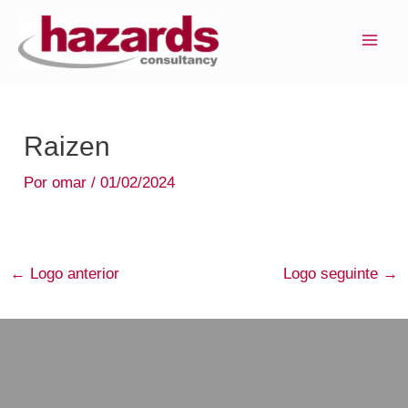
Ir
MAI
para
ME
o
conteúdo
Raizen
Por
omar
/
01/02/2024
←
Logo anterior
Logo seguinte
→