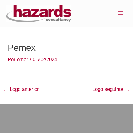
Ir
MAI
para
ME
o
conteúdo
Pemex
Por
omar
/
01/02/2024
←
Logo anterior
Logo seguinte
→