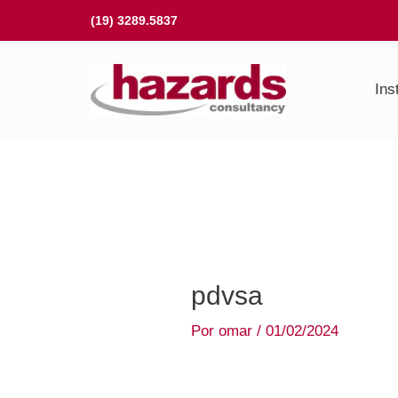
Ir
(19) 3289.5837
para
o
Ins
conteúdo
pdvsa
Por
omar
/
01/02/2024