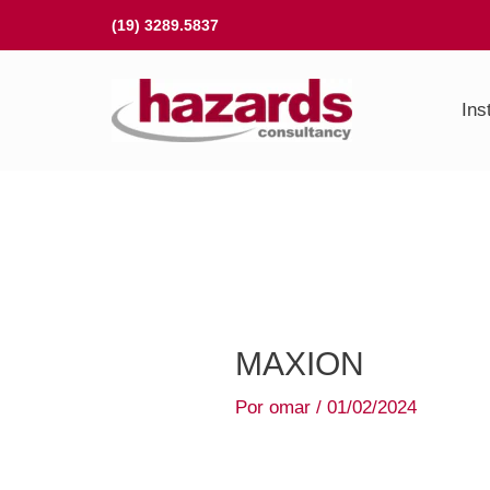
Ir
(19) 3289.5837
para
o
Ins
conteúdo
MAXION
Por
omar
/
01/02/2024