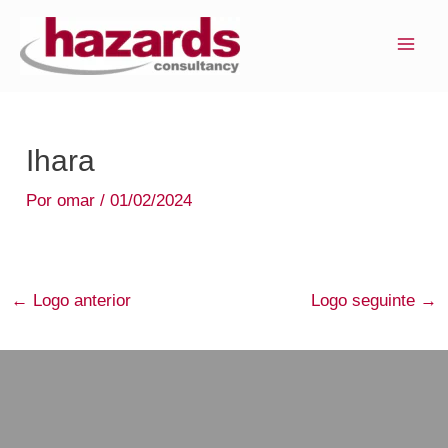
Ir
MAI
para
ME
o
conteúdo
Ihara
Por
omar
/
01/02/2024
←
Logo anterior
Logo seguinte
→