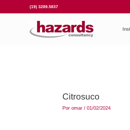
Ir
(19) 3289.5837
para
o
Ins
conteúdo
Citrosuco
Por
omar
/
01/02/2024