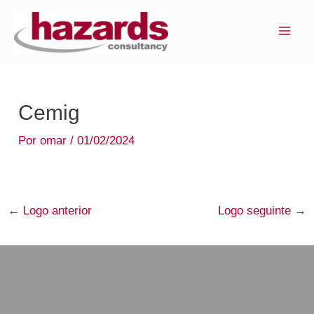
Ir
MAI
para
ME
o
conteúdo
Cemig
Por
omar
/
01/02/2024
←
Logo anterior
Logo seguinte
→