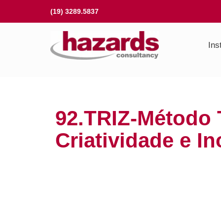
Ir
(19) 3289.5837
para
o
Ins
conteúdo
92.TRIZ-Método 
Criatividade e I