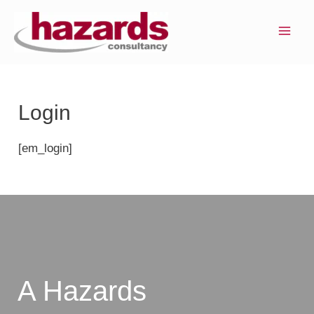
Ir
MAI
para
ME
o
conteúdo
Login
[em_login]
A Hazards