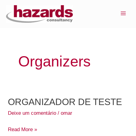
Ir
MAI
para
ME
o
conteúdo
Organizers
ORGANIZADOR DE TESTE
ORGANIZADOR
DE
Deixe um comentário
/
omar
TESTE
Read More »