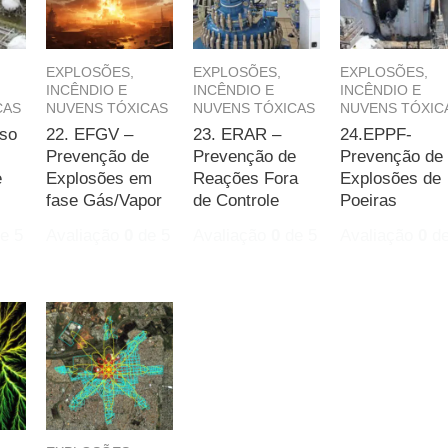
EXPLOSÕES,
EXPLOSÕES,
EXPLOSÕES,
INCÊNDIO E
INCÊNDIO E
INCÊNDIO E
CAS
NUVENS TÓXICAS
NUVENS TÓXICAS
NUVENS TÓXIC
so
22. EFGV –
23. ERAR –
24.EPPF-
Prevenção de
Prevenção de
Prevenção de
e
Explosões em
Reações Fora
Explosões de
fase Gás/Vapor
de Controle
Poeiras
e 5
Avaliação
0
de 5
Avaliação
0
de 5
Avaliação
0
de