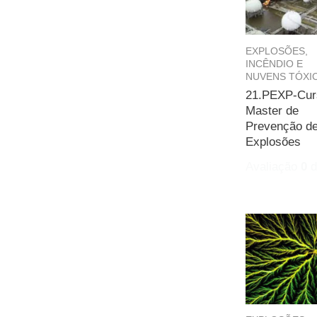
EXPLOSÕES,
INCÊNDIO E
NUVENS TÓXI
21.PEXP-Cur
Master de
Prevenção d
Explosões
Avaliação
0
d