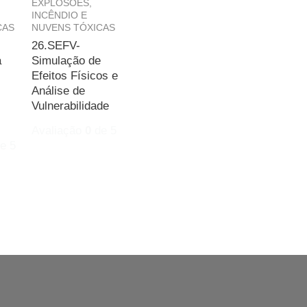
EXPLOSÕES,
INCÊNDIO E
CAS
NUVENS TÓXICAS
26.SEFV-
a
Simulação de
Efeitos Físicos e
Análise de
Vulnerabilidade
Avaliação
0
de 5
e 5