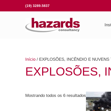
Ir
(19) 3289.5837
para
o
Ins
conteúdo
Início
/ EXPLOSÕES, INCÊNDIO E NUVENS
EXPLOSÕES, I
Mostrando todos os 6 resultados