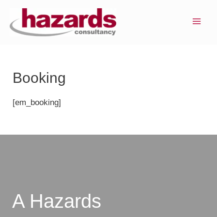
Ir
MAI
para
ME
o
conteúdo
Booking
[em_booking]
A Hazards