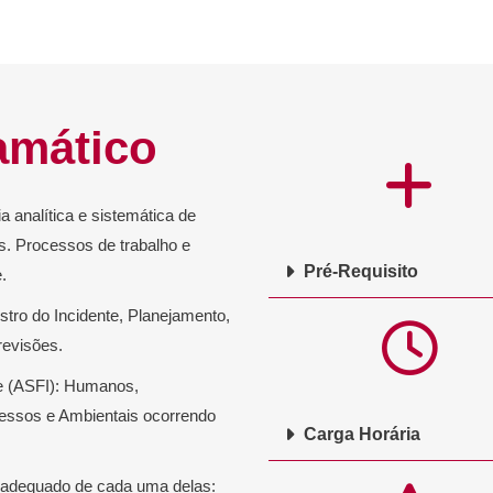
amático
analítica e sistemática de
es. Processos de trabalho e
Pré-Requisito
.
istro do Incidente, Planejamento,
revisões.
te (ASFI): Humanos,
cessos e Ambientais ocorrendo
Carga Horária
 adequado de cada uma delas: