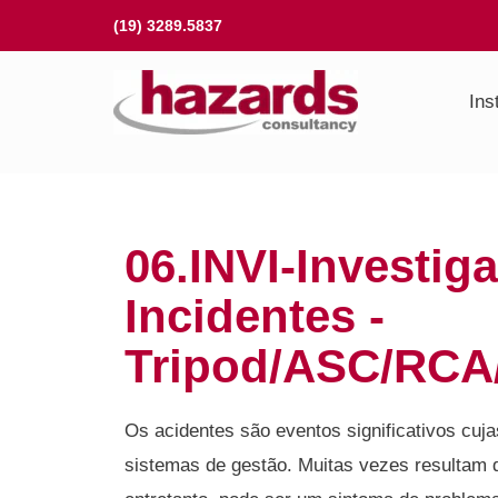
Ir
(19) 3289.5837
para
o
Ins
conteúdo
06.INVI-Investig
Incidentes -
Tripod/ASC/RCA
Os acidentes são eventos significativos cuj
sistemas de gestão. Muitas vezes resultam d