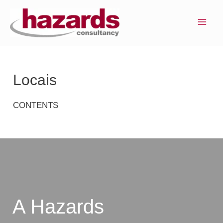
Ir
MAI
para
ME
o
conteúdo
Locais
CONTENTS
A Hazards